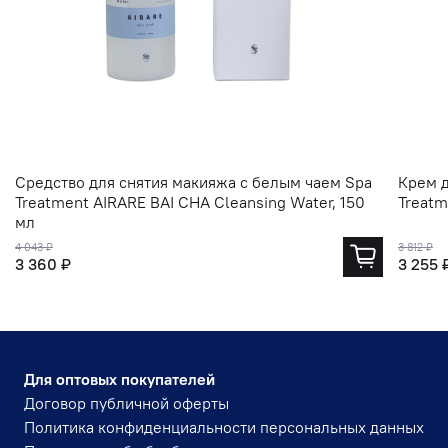
Средство для снятия макияжа с белым чаем Spa
Крем д
Treatment AIRARE BAI CHA Cleansing Water, 150
Treatm
мл
4 043 ₽
3 812 ₽
3 360 ₽
3 255 
Для оптовых покупателей
Договор публичной оферты
Политика конфиденциальности персональных данных