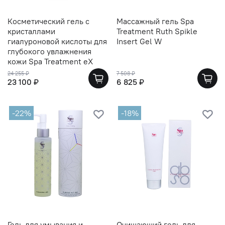
Косметический гель с
Массажный гель Spa
кристаллами
Treatment Ruth Spikle
гиалуроновой кислоты для
Insert Gel W
глубокого увлажнения
кожи Spa Treatment eX
24 255 ₽
7 508 ₽
23 100 ₽
6 825 ₽
-22%
-18%
Гель для умывания и
Очищающий гель для