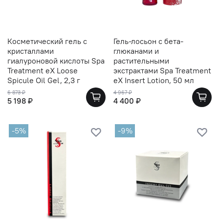
Косметический гель с
Гель-лосьон с бета-
кристаллами
глюканами и
гиалуроновой кислоты Spa
растительными
Treatment eX Loose
экстрактами Spa Treatment
Spicule Oil Gel, 2,3 г
eX Insert Lotion, 50 мл
6 873 ₽
4 967 ₽
5 198 ₽
4 400 ₽
-5%
-9%