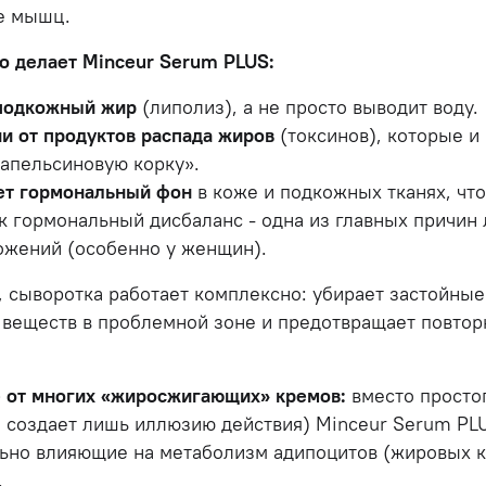
е мышц.
о делает Minceur Serum PLUS:
подкожный жир
(липолиз), а не просто выводит воду.
и от продуктов распада жиров
(токсинов), которые и
«апельсиновую корку».
ет гормональный фон
в коже и подкожных тканях, что
ак гормональный дисбаланс - одна из главных причин
ожений (особенно у женщин).
, сыворотка работает комплексно: убирает застойные
 веществ в проблемной зоне и предотвращает повто
 от многих «жиросжигающих» кремов:
вместо просто
 создает лишь иллюзию действия) Minceur Serum PL
ьно влияющие на метаболизм адипоцитов (жировых к
.