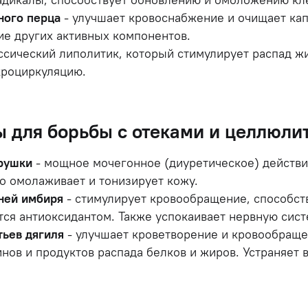
ного перца
- улучшает кровоснабжение и очищает ка
ие других активных компонентов.
ссический липолитик, который стимулирует распад ж
кроциркуляцию.
 для борьбы с отеками и целлюли
трушки
- мощное мочегонное (диуретическое) действие
о омолаживает и тонизирует кожу.
ней имбиря
- стимулирует кровообращение, способст
тся антиоксидантом. Также успокаивает нервную сис
тьев дягиля
- улучшает кроветворение и кровообраще
инов и продуктов распада белков и жиров. Устраняет