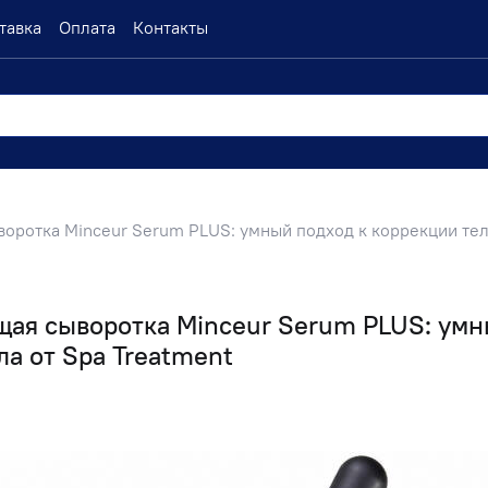
тавка
Оплата
Контакты
ротка Minceur Serum PLUS: умный подход к коррекции тела
я сыворотка Minceur Serum PLUS: умн
ла от Spa Treatment