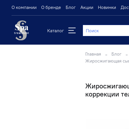
О компании
О бренде
Блог
Акции
Новинки
Дос
Каталог
Главная
Блог
Жиросжигающая сыво
Жиросжигающа
коррекции те