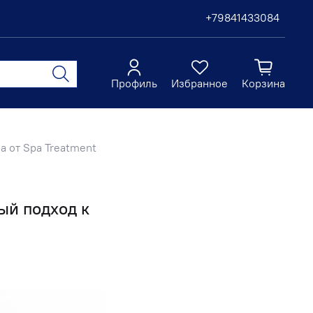
+79841433084
Профиль
Избранное
Корзина
 от Spa Treatment
ый подход к