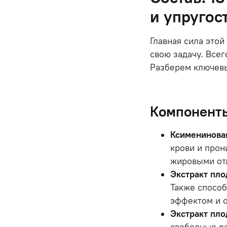
и упругос
Главная сила это
свою задачу. Всег
Разберем ключев
Компоненты
Ксименинова
крови и прон
жировыми от
Экстракт пло
Также способ
эффектом и 
Экстракт пло
свободные р