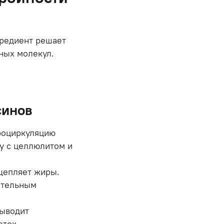
гредиент решает
вных молекул.
синов
роциркуляцию
бу с целлюлитом и
щепляет жиры.
ительным
выводит
еток.