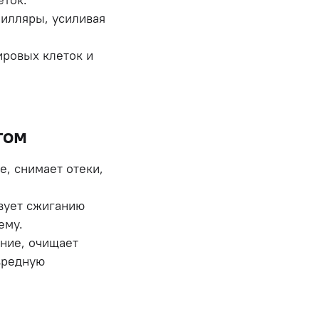
пилляры, усиливая
ировых клеток и
том
, снимает отеки,
вует сжиганию
тему.
ние, очищает
 вредную