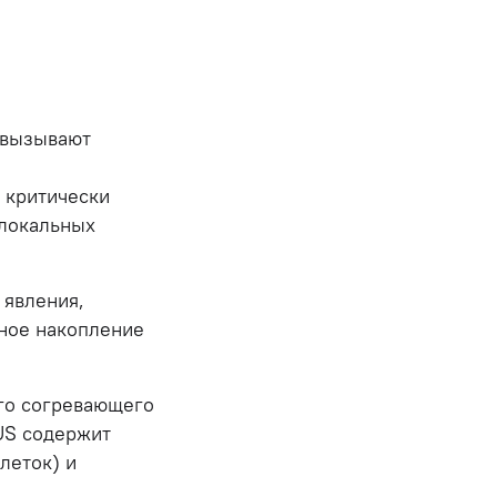
 вызывают
 критически
 локальных
 явления,
рное накопление
го согревающего
US содержит
леток) и