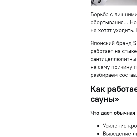
Борьба с лишними
обертывания… Но 
не хотят уходить.
Японский бренд S
работает на стык
«антицеллюлитный
на саму причину п
разбираем состав
Как работа
сауны»
Что дает обычная 
Усиление кр
Выведение л