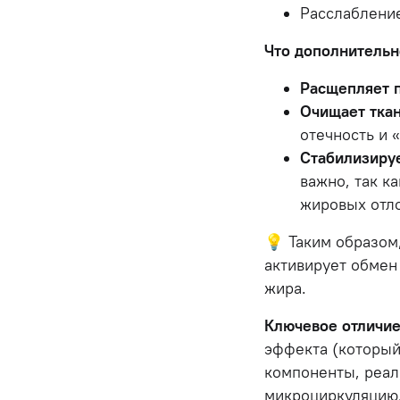
Расслаблени
Что дополнительн
Расщепляет 
Очищает ткан
отечность и 
Стабилизиру
важно, так к
жировых отл
💡 Таким образом
активирует обмен
жира.
Ключевое отличие
эффекта (который
компоненты, реал
микроциркуляцию