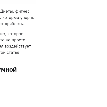
 Диеты, фитнес,
, которые упорно
ет дряблеть.
ие, которое
это не просто
ая воздействует
той статье
умной