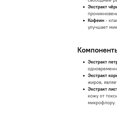
Экстракт чёр
проникновен
Кофеин
- кла
улучшает ми
Компоненты
Экстракт пе
одновременн
Экстракт кор
жиров, являе
Экстракт лис
кожу от токс
микрофлору.