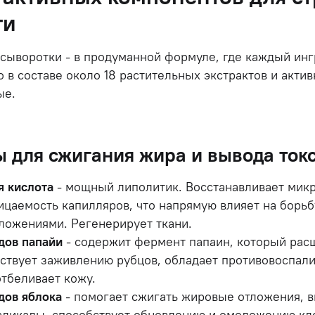
ти
й сыворотки - в продуманной формуле, где каждый ин
о в составе около 18 растительных экстрактов и акти
ые.
 для сжигания жира и вывода ток
я кислота
- мощный липолитик. Восстанавливает мик
ицаемость капилляров, что напрямую влияет на борь
ложениями. Регенерирует ткани.
дов папайи
- содержит фермент папаин, который рас
ствует заживлению рубцов, обладает противовоспал
отбеливает кожу.
дов яблока
- помогает сжигать жировые отложения, 
адикалы, способствует обновлению и омоложению кл