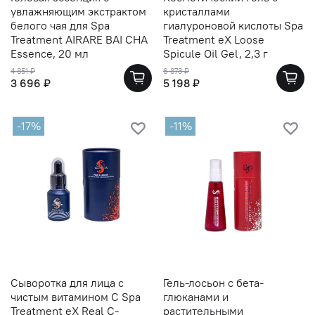
увлажняющим экстрактом
кристаллами
белого чая для Spa
гиалуроновой кислоты Spa
Treatment AIRARE BAI CHA
Treatment eX Loose
Essence, 20 мл
Spicule Oil Gel, 2,3 г
4 851 ₽
6 873 ₽
3 696 ₽
5 198 ₽
-17%
-11%
Сыворотка для лица с
Гель-лосьон с бета-
чистым витамином C Spa
глюканами и
Treatment eX Real C-
растительными