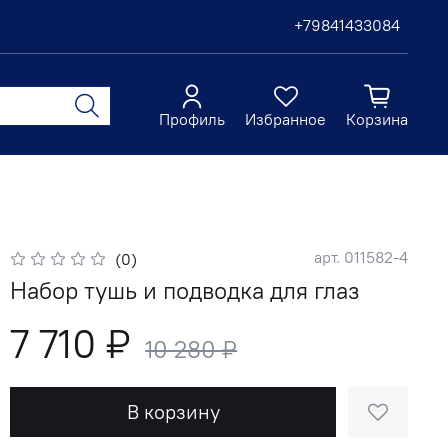
+79841433084
Профиль
Избранное
Корзина
арт.
011582-4
(0)
Набор тушь и подводка для глаз
7 710 ₽
10 280 ₽
В корзину