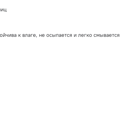
ниц
тойчива
к
влаге,
не
осыпается
и
легко
смывается