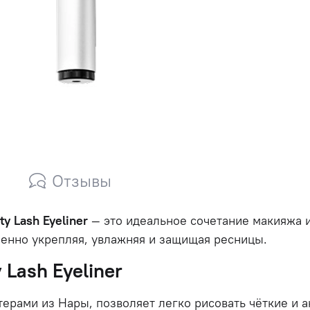
Отзывы
ty
Lash
Eyeliner
—
это
идеальное
сочетание
макияжа
менно
укрепляя,
увлажняя
и
защищая
ресницы.
y
Lash
Eyeliner
терами
из
Нары,
позволяет
легко
рисовать
чёткие
и
а