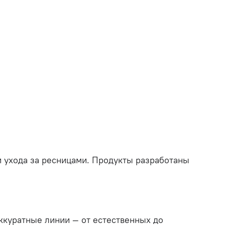
и
ухода
за
ресницами.
Продукты
разработаны
ккуратные
линии —
от
естественных
до