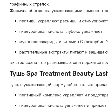
графичных
стрелок.
Формула
обогащена
ухаживающими
компонента
пептиды
укрепляют
ресницы
и
стимулирую
гиалуроновая
кислота
глубоко
увлажняет
мукополисахариды
и
витамин
С (
аскорбил
растительные
экстракты
питают
и
защищаю
Быстро
сохнет,
не
размазывается
и
держится
ве
Тушь
Spa
Treatment
Beauty
Las
Тушь
с
ухаживающей
формулой
не
только
прида
пептидный
комплекс
укрепляет
и
предотвр
гиалуроновая
кислота
увлажняет
и
придаёт