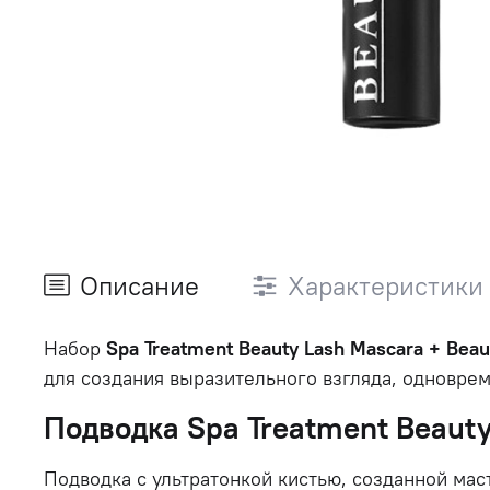
Описание
Характеристики
Набор
Spa
Treatment
Beauty
Lash
Mascara +
Beau
для
создания
выразительного
взгляда,
одновре
Подводка
Spa
Treatment
Beaut
Подводка
с
ультратонкой
кистью,
созданной
мас