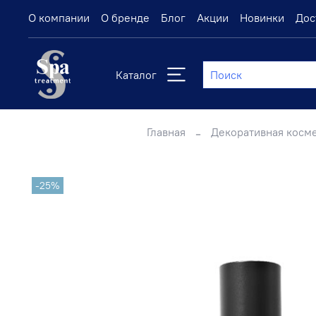
О компании
О бренде
Блог
Акции
Новинки
Дос
Каталог
Главная
Декоративная косм
-25%