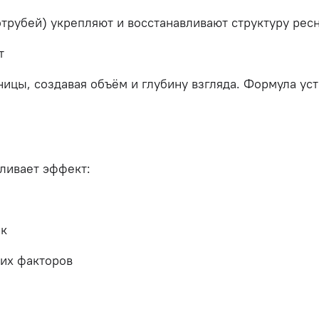
отрубей)
укрепляют
и
восстанавливают
структуру
рес
т
ницы,
создавая
объём
и
глубину
взгляда.
Формула
ус
иливает
эффект:
ек
них
факторов