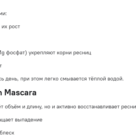
ми:
т
их
рост
Mg
фосфат)
укрепляют
корни
ресниц
т
сь
день,
при
этом
легко
смывается
тёплой
водой.
h
Mascara
ёт
объём
и
длину,
но
и
активно
восстанавливает
ресни
ащает
выпадение
блеск