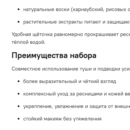
натуральные
воски (
карнаубский,
рисовых
растительные
экстракты
питают
и
защищаю
Удобная
щёточка
равномерно
прокрашивает
рес
тёплой
водой.
Преимущества
набора
Совместное
использование
туши
и
подводки
ус
более
выразительный
и
чёткий
взгляд
комплексный
уход
за
ресницами
и
кожей
в
укрепление,
увлажнение
и
защита
от
внеш
стойкий
макияж
без
утяжеления