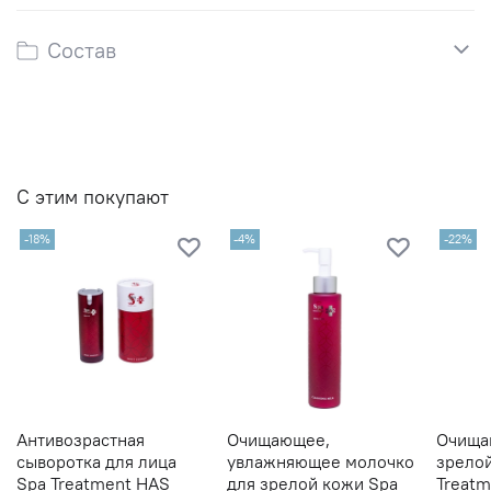
Состав
С этим покупают
-18%
-4%
-22%
Антивозрастная
Очищающее,
Очища
сыворотка для лица
увлажняющее молочко
зрело
Spa Treatment HAS
для зрелой кожи Spa
Treatm